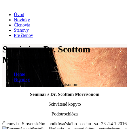
Úvod
Novinky
Členovia
Stanovy
Pre členov
Seminár s Dr. Scottom
Morrisonom
Home
Novinky
Seminár s Dr. Scottom Morrisonom
Seminár s Dr. Scottom Morrisonom
Schvátené kopyto
Podotrochlóza
Členovia Slovenského podkúvačského cechu sa 23.-24.1.2016
zúčastnili školenia s americkým veterinárom a