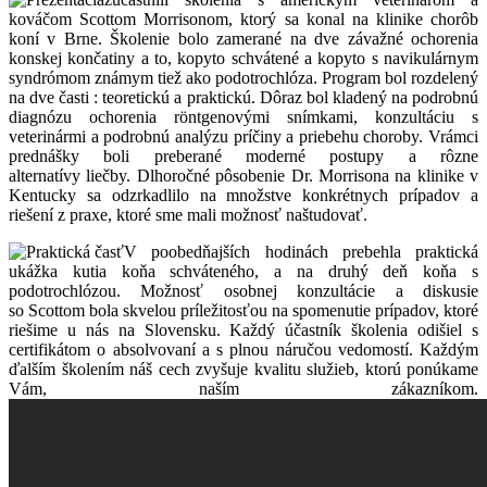
kováčom Scottom Morrisonom, ktorý sa konal na klinike chorôb
koní v Brne. Školenie bolo zamerané na dve závažné ochorenia
konskej končatiny a to, kopyto schvátené a kopyto s navikulárnym
syndrómom známym tiež ako podotrochlóza. Program bol rozdelený
na dve časti : teoretickú a praktickú. Dôraz bol kladený na podrobnú
diagnózu ochorenia röntgenovými snímkami, konzultáciu s
veterinármi a podrobnú analýzu príčiny a priebehu choroby. Vrámci
prednášky boli preberané moderné postupy a rôzne
alternatívy liečby. Dlhoročné pôsobenie Dr. Morrisona na klinike v
Kentucky sa odzrkadlilo na množstve konkrétnych prípadov a
riešení z praxe, ktoré sme mali možnosť naštudovať.
V poobedňajších hodinách prebehla praktická
ukážka kutia koňa schváteného, a na druhý deň koňa s
podotrochlózou. Možnosť osobnej konzultácie a diskusie
so Scottom bola skvelou príležitosťou na spomenutie prípadov, ktoré
riešime u nás na Slovensku. Každý účastník školenia odišiel s
certifikátom o absolvovaní a s plnou náručou vedomostí. Každým
ďalším školením náš cech zvyšuje kvalitu služieb, ktorú ponúkame
Vám, naším zákazníkom.