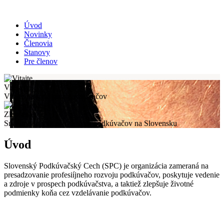
Úvod
Novinky
Členovia
Stanovy
Pre členov
Vitajte
Vitajte na stránkach podkúvačov
Zlepšenie
Snažíme sa vylepšiť úroveň podkúvačov na Slovensku
Úvod
Slovenský Podkúvačský Cech (SPC) je organizácia zameraná na
presadzovanie profesiíjneho rozvoju podkúvačov, poskytuje vedenie
a zdroje v prospech podkúvačstva, a taktiež zlepšuje životné
podmienky koňa cez vzdelávanie podkúvačov.